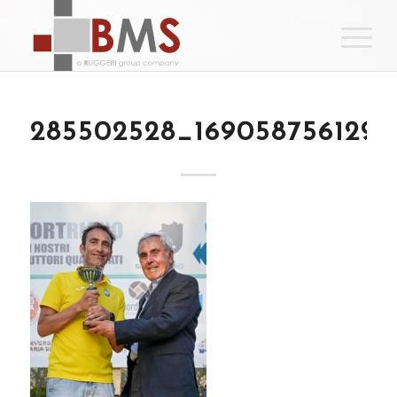
285502528_1690587561298