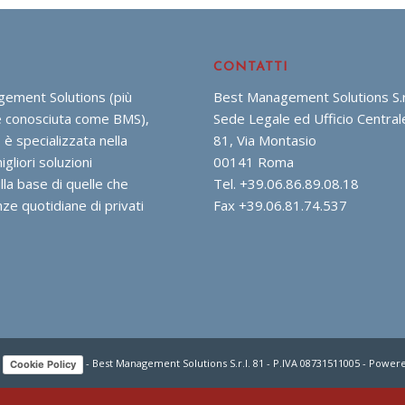
CONTATTI
ement Solutions (più
Best Management Solutions S.r.
conosciuta come BMS),
Sede Legale ed Ufficio Central
 è specializzata nella
81, Via Montasio
igliori soluzioni
00141 Roma
lla base di quelle che
Tel. +39.06.86.89.08.18
ze quotidiane di privati
Fax +39.06.81.74.537
-
- Best Management Solutions S.r.l. 81 - P.IVA 08731511005 - Powe
Cookie Policy