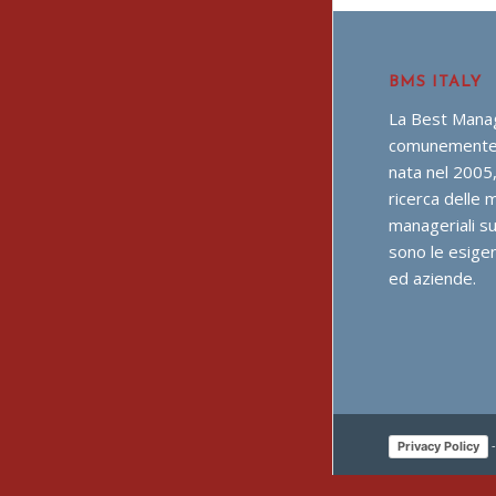
BMS ITALY
La Best Manag
comunemente 
nata nel 2005,
ricerca delle m
manageriali su
sono le esigen
ed aziende.
Privacy Policy