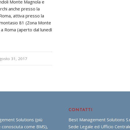
indoli Monte Magnola e
rchi anche presso la
i Roma, attiva presso la
a montasio 81 (Zona Monte
 a Roma (aperto dal lunedì
gosto 31, 2017
CONTATTI
ement Solutions (più
Best Management Solutions S.r.
conosciuta come BMS),
Sede Legale ed Ufficio Central