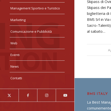
Skipass di Ov
Skipass dei Pa
Management Sportivo e Turistico
biglietteria d
BMS Srl in Vi
Marketing
Sacro-Talenti)
al sabato…
Comunicazione e Pubblicità
Web
A
Eventi
News
Contatti
BMS ITALY
La Best Manag
comunemente 