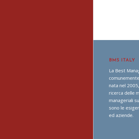
BMS ITALY
La Best Manag
comunemente 
nata nel 2005,
ricerca delle m
manageriali su
sono le esigen
ed aziende.