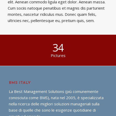
elit. Aenean commodo ligula eget dolor. Aenean massa.
Cum sociis natoque penatibus et magnis dis parturient
montes, nascetur ridiculus mus. Donec quam felis,
ultricies nec, pellentesque eu, pretium quis, sem.
34
Pictures
BMS ITALY
La Best Management Solutions (più comunemente
conosciuta come BMS), nata nel 2005, è specializzata
nella ricerca delle migliori soluzioni manageriali sulla
base di quelle che sono le esigenze quotidiane di